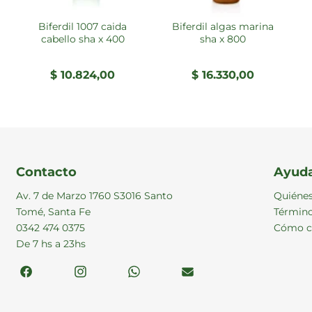
biferdil 1007 caida
biferdil algas marina
cabello sha x 400
sha x 800
$
10.824,00
$
16.330,00
Contacto
Ayud
Av. 7 de Marzo 1760 S3016 Santo
Quiéne
Tomé, Santa Fe
Término
0342 474 0375
Cómo c
De 7 hs a 23hs