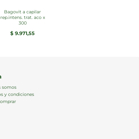
bagovit a capilar
rep.intens. trat. aco x
300
$
9.971,55
a
s somos
s y condiciones
omprar