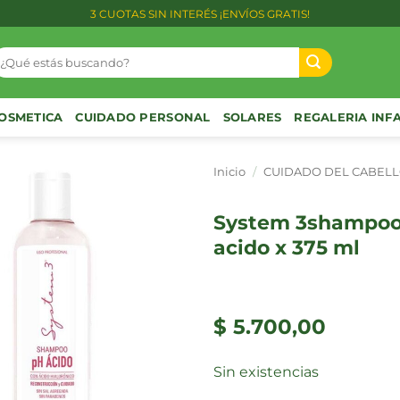
3 CUOTAS SIN INTERÉS ¡ENVÍOS GRATIS!
uscar
or:
OSMETICA
CUIDADO PERSONAL
SOLARES
REGALERIA INF
Inicio
/
CUIDADO DEL CABEL
system 3shampoo ph
acido x 375 ml
$
5.700,00
Sin existencias