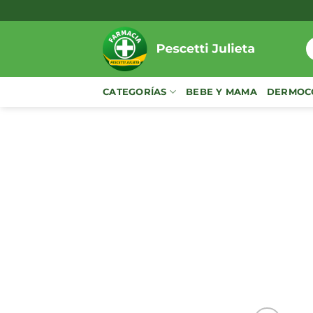
Saltar
al
contenido
B
p
CATEGORÍAS
BEBE Y MAMA
DERMOC