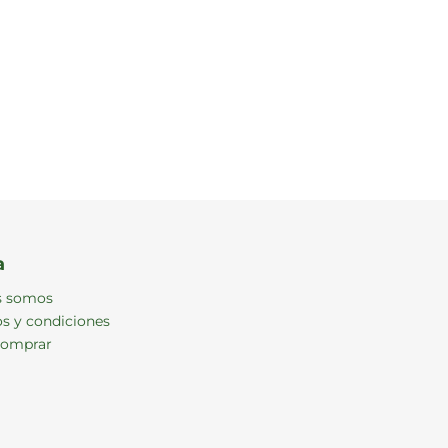
a
s somos
s y condiciones
omprar