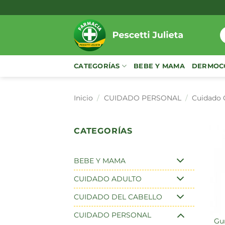
Saltar
al
contenido
B
p
CATEGORÍAS
BEBE Y MAMA
DERMOC
Inicio
/
CUIDADO PERSONAL
/
Cuidado 
CATEGORÍAS
BEBE Y MAMA
CUIDADO ADULTO
CUIDADO DEL CABELLO
CUIDADO PERSONAL
gum protect covers –