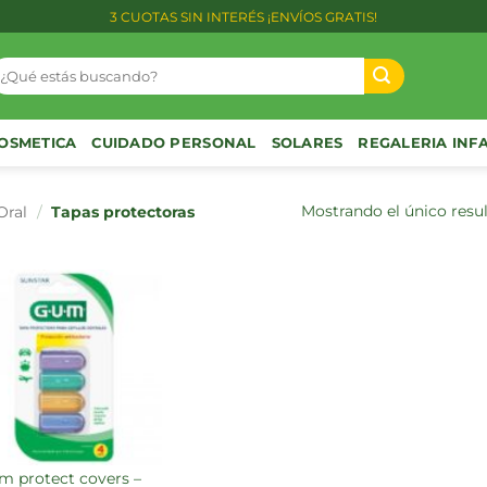
3 CUOTAS SIN INTERÉS ¡ENVÍOS GRATIS!
uscar
or:
OSMETICA
CUIDADO PERSONAL
SOLARES
REGALERIA INF
Mostrando el único resu
Oral
/
Tapas protectoras