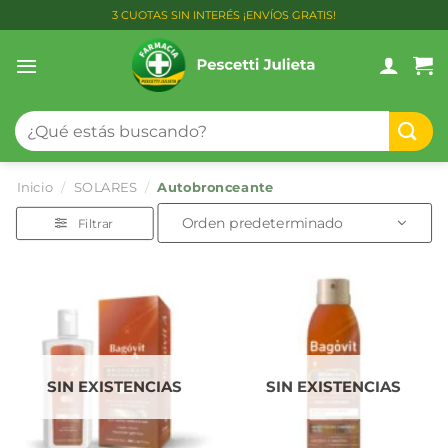
Saltar
3 CUOTAS SIN INTERÉS ¡ENVÍOS GRATIS!
al
contenido
Buscar
por:
Inicio
/
SOLARES
/
Autobronceante
Filtrar
SIN EXISTENCIAS
SIN EXISTENCIAS