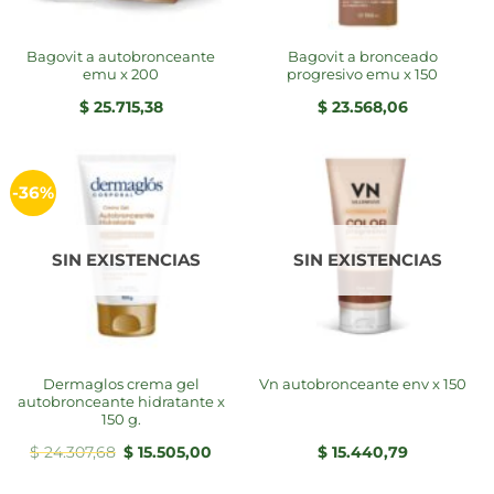
bagovit a autobronceante
bagovit a bronceado
emu x 200
progresivo emu x 150
$
25.715,38
$
23.568,06
-36%
SIN EXISTENCIAS
SIN EXISTENCIAS
dermaglos crema gel
vn autobronceante env x 150
autobronceante hidratante x
150 g.
El
El
$
24.307,68
$
15.505,00
$
15.440,79
precio
precio
original
actual
era:
es: