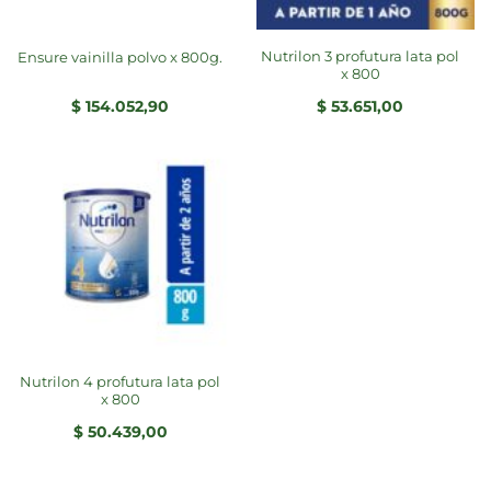
nutrilon 3 profutura lata pol
ensure vainilla polvo x 800g.
x 800
$
154.052,90
$
53.651,00
nutrilon 4 profutura lata pol
x 800
$
50.439,00