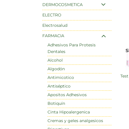
DERMOCOSMETICA
ELECTRO
Electrosalud
FARMACIA
Adhesivos Para Protesis
S
Dentales
Alcohol
Algodón
test embarazo mater tir
Antimicotico
Antiséptico
Apositos Adhesivos
Botiquín
Cinta Hipoalergenica
Cremas y geles analgesicos