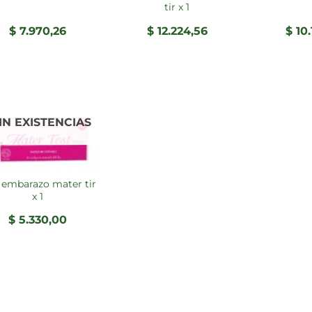
tir x 1
$
7.970,26
$
12.224,56
$
10.
IN EXISTENCIAS
x 1
$
5.330,00