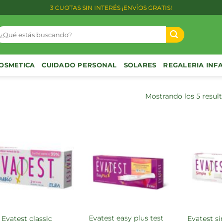
3 CUOTAS SIN INTERÉS ¡ENVÍOS GRATIS!
uscar
or:
OSMETICA
CUIDADO PERSONAL
SOLARES
REGALERIA INF
Mostrando los 5 resul
evatest easy plus test
evatest classic
evatest s