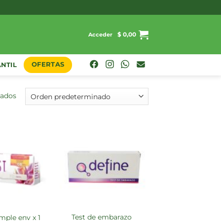
$
0,00
Acceder
OFERTAS
ANTIL
tados
test de embarazo
imple env x 1