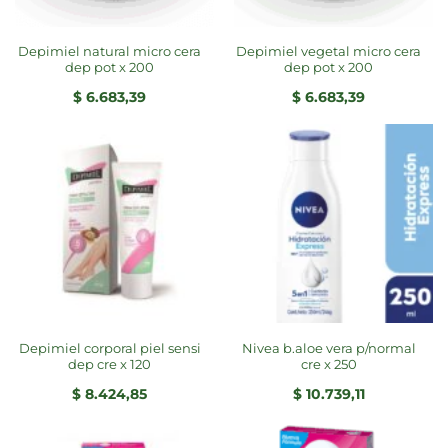
depimiel natural micro cera
depimiel vegetal micro cera
dep pot x 200
dep pot x 200
$
6.683,39
$
6.683,39
depimiel corporal piel sensi
nivea b.aloe vera p/normal
dep cre x 120
cre x 250
$
8.424,85
$
10.739,11