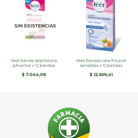
SIN EXISTENCIAS
veet banda depilatoria
veet bandas cera fria piel
p/normal x 12 bandas
sensibles x 12 bandas
$
7.044,08
$
12.569,41