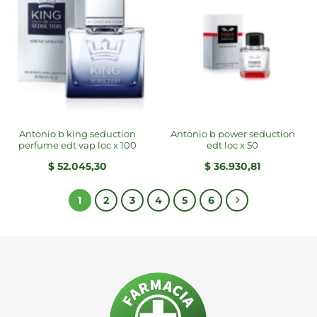
antonio b king seduction
antonio b power seduction
perfume edt vap loc x 100
edt loc x 50
$
52.045,30
$
36.930,81
1
2
3
4
5
6