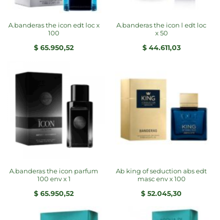
a.banderas the icon edt loc x
a.banderas the icon l edt loc
100
x 50
$
65.950,52
$
44.611,03
a.banderas the icon parfum
ab king of seduction abs edt
100 env x 1
masc env x 100
$
65.950,52
$
52.045,30