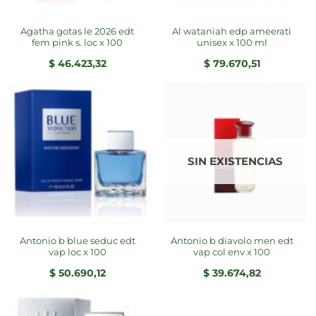
agatha gotas le 2026 edt
al wataniah edp ameerati
fem pink s. loc x 100
unisex x 100 ml
$
46.423,32
$
79.670,51
SIN EXISTENCIAS
antonio b blue seduc edt
antonio b diavolo men edt
vap loc x 100
vap col env x 100
$
50.690,12
$
39.674,82