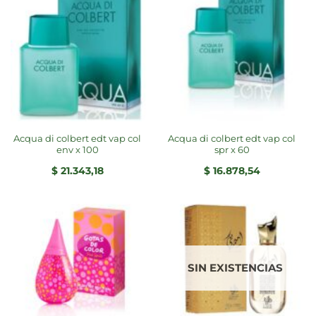
acqua di colbert edt vap col
acqua di colbert edt vap col
env x 100
spr x 60
$
21.343,18
$
16.878,54
SIN EXISTENCIAS