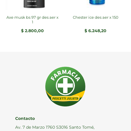
axe musk bs 97 gr des aer x
chester ice des aer x 150
1
$
2.800,00
$
6.248,20
Contacto
Av. 7 de Marzo 1760 S3016 Santo Tomé,