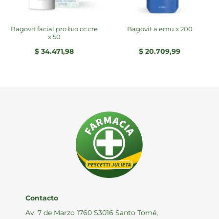
bagovit facial pro bio cc cre
bagovit a emu x 200
x 50
$
34.471,98
$
20.709,99
Contacto
Av. 7 de Marzo 1760 S3016 Santo Tomé,