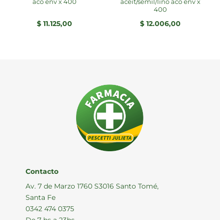
aco env x 400
aceit/semil/lino aco env x
400
$
11.125,00
$
12.006,00
Contacto
Av. 7 de Marzo 1760 S3016 Santo Tomé,
Santa Fe
0342 474 0375