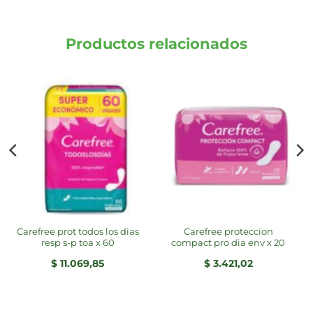
Productos relacionados
carefree prot todos los dias
carefree proteccion
resp s-p toa x 60
compact pro dia env x 20
$
11.069,85
$
3.421,02