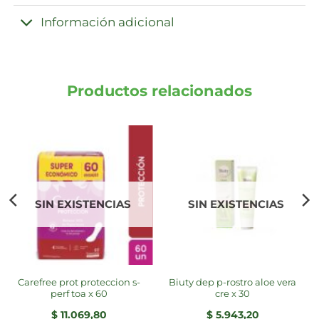
Información adicional
Productos relacionados
SIN EXISTENCIAS
SIN EXISTENCIAS
carefree prot proteccion s-
biuty dep p-rostro aloe vera
perf toa x 60
cre x 30
$
11.069,80
$
5.943,20