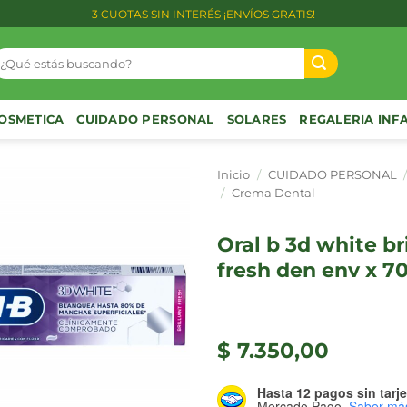
3 CUOTAS SIN INTERÉS ¡ENVÍOS GRATIS!
uscar
or:
OSMETICA
CUIDADO PERSONAL
SOLARES
REGALERIA INF
Inicio
/
CUIDADO PERSONAL
/
Crema Dental
oral b 3d white brilliant
fresh den env x 7
$
7.350,00
Hasta 12 pagos sin tarje
Mercado Pago.
Saber má