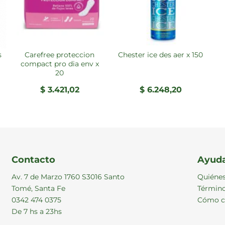
carefree proteccion
chester ice des aer x 150
compact pro dia env x
20
$
3.421,02
$
6.248,20
Contacto
Ayud
Av. 7 de Marzo 1760 S3016 Santo
Quiéne
Tomé, Santa Fe
Término
0342 474 0375
Cómo c
De 7 hs a 23hs