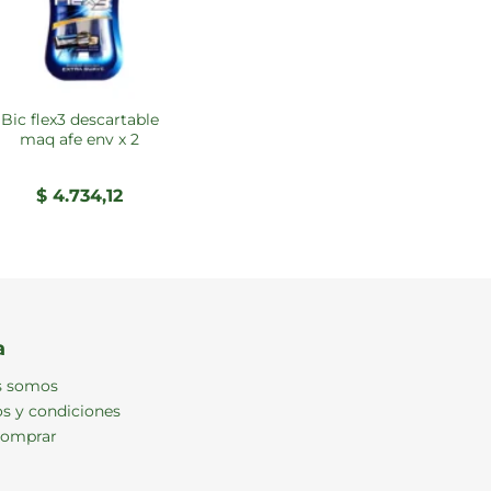
bic flex3 descartable
maq afe env x 2
$
4.734,12
a
s somos
s y condiciones
omprar