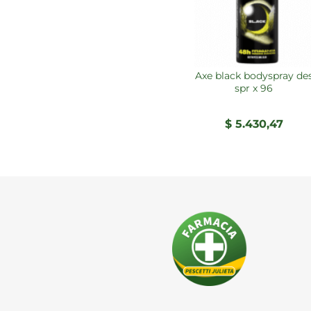
axe black bodyspray des
spr x 96
$
5.430,47