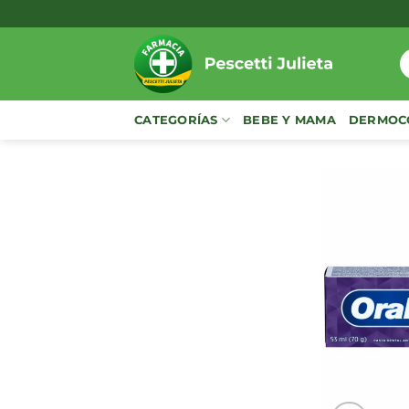
Saltar
al
contenido
B
p
CATEGORÍAS
BEBE Y MAMA
DERMOC