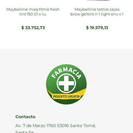
maybelline maq.fitme fresh
maybelline tattoo cejas
tint f50 01 x 1u.
brow geltint n 1 light env x 1
$
33.752,73
$
19.579,13
Contacto
Av. 7 de Marzo 1760 S3016 Santo Tomé,
Santa Fe