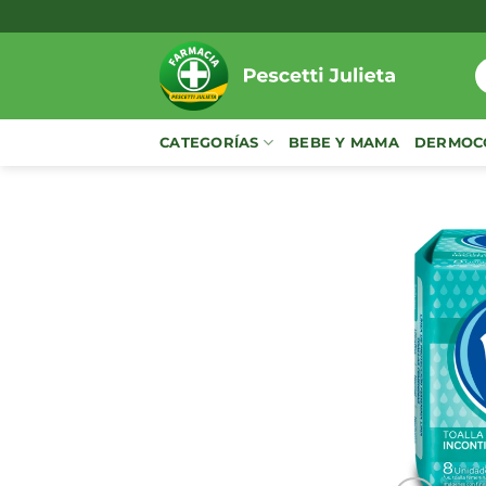
Saltar
al
contenido
B
p
CATEGORÍAS
BEBE Y MAMA
DERMOC