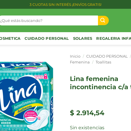
3 CUOTAS SIN INTERÉS ¡ENVÍOS GRATIS!
uscar
or:
OSMETICA
CUIDADO PERSONAL
SOLARES
REGALERIA INF
Inicio
/
CUIDADO PERSONAL
Femenina
/
Toallitas
lina femenina
incontinencia c/a 
$
2.914,54
Sin existencias