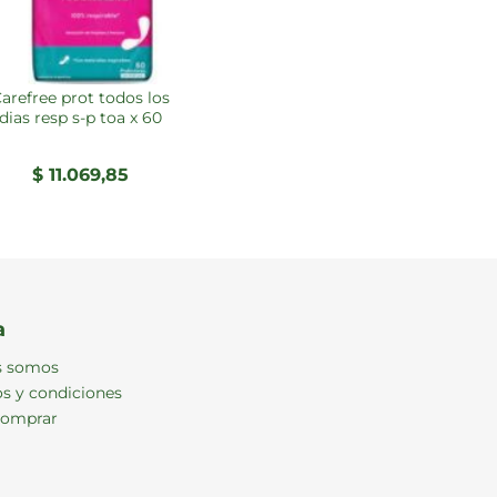
s los
dias resp s-p toa x 60
$
11.069,85
a
s somos
s y condiciones
omprar