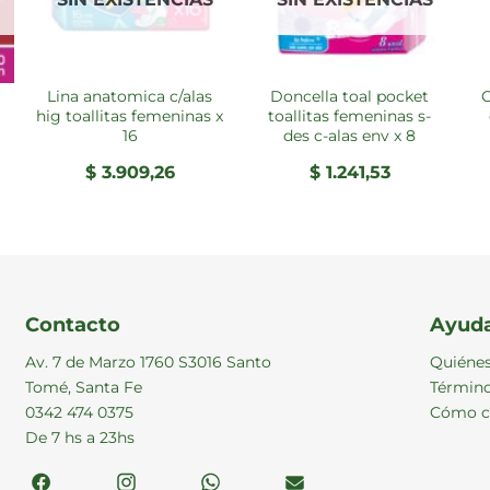
lina anatomica c/alas
doncella toal pocket
carefree prot todo
hig toallitas femeninas x
toallitas femeninas s-
16
des c-alas env x 8
$
3.909,26
$
1.241,53
Contacto
Ayud
Av. 7 de Marzo 1760 S3016 Santo
Quiéne
Tomé, Santa Fe
Término
0342 474 0375
Cómo c
De 7 hs a 23hs