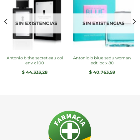
SIN EXISTENCIAS
SIN EXISTENCIAS
antonio b the secret eau col
antonio b blue sedu woman
env x 100
edt loc x 80
$
44.333,28
$
40.763,59