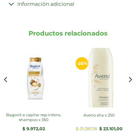
Información adicional
Productos relacionados
-26%
bagovit a capilar rep.intens.
aveno sha x 250
shampoo x 350
El
El
$
9.972,02
$
31.387,18
$
23.101,00
precio
precio
original
actual