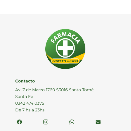
era:
es:
$ 31.387,18.
$ 23.10
Contacto
Av. 7 de Marzo 1760 S3016 Santo Tomé,
Santa Fe
0342 474 0375
De 7 hs a 23hs