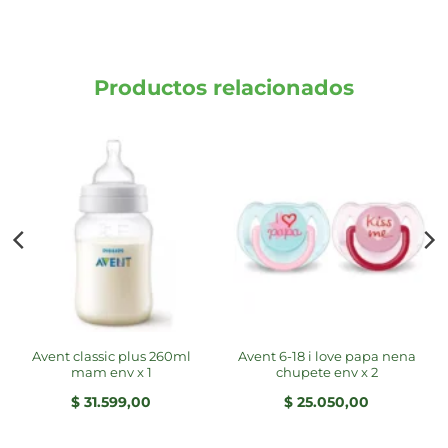
Productos relacionados
avent classic plus 260ml
avent 6-18 i love papa nena
mam env x 1
chupete env x 2
$
31.599,00
$
25.050,00