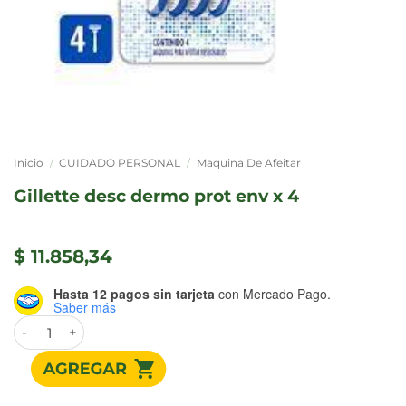
Inicio
/
CUIDADO PERSONAL
/
Maquina De Afeitar
gillette desc dermo prot env x 4
$
11.858,34
Hasta 12 pagos sin tarjeta
con Mercado Pago.
Saber más
GILLETTE DESC DERMO PROT ENV x 4 cantidad