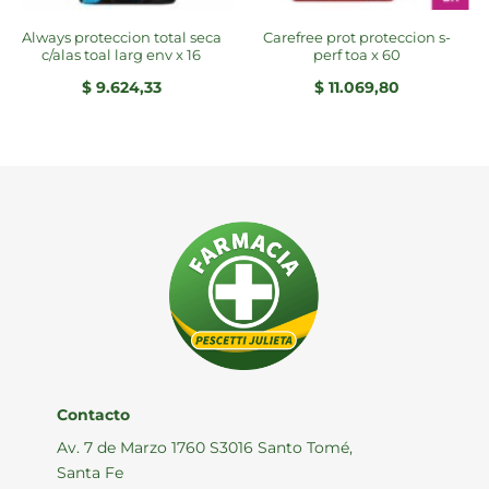
always proteccion total seca
carefree prot proteccion s-
c/alas toal larg env x 16
perf toa x 60
$
9.624,33
$
11.069,80
Contacto
Av. 7 de Marzo 1760 S3016 Santo Tomé,
Santa Fe