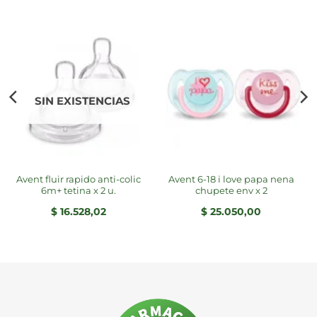
SIN EXISTENCIAS
avent fluir rapido anti-colic
avent 6-18 i love papa nena
6m+ tetina x 2 u.
chupete env x 2
$
16.528,02
$
25.050,00