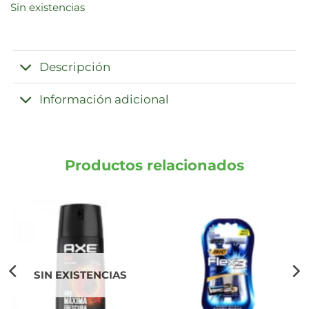
Sin existencias
era:
es:
$ 23.913,36.
$ 9.925,00.
Descripción
Información adicional
Productos relacionados
SIN EXISTENCIAS