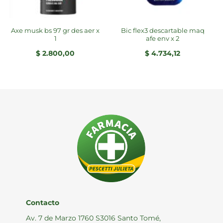
axe musk bs 97 gr des aer x
bic flex3 descartable maq
1
afe env x 2
$
2.800,00
$
4.734,12
Contacto
Av. 7 de Marzo 1760 S3016 Santo Tomé,