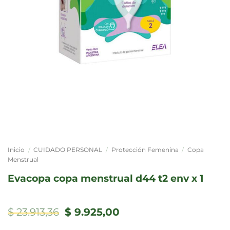
Inicio
/
CUIDADO PERSONAL
/
Protección Femenina
/
Copa
Menstrual
evacopa copa menstrual d44 t2 env x 1
El
El
$
23.913,36
$
9.925,00
precio
precio
original
actual