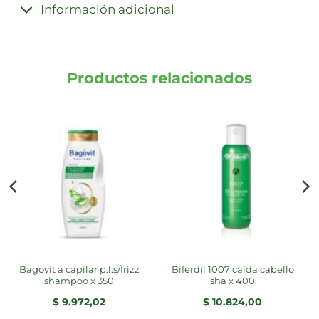
Información adicional
Productos relacionados
bagovit a capilar p.l.s/frizz
biferdil 1007 caida cabello
shampoo x 350
sha x 400
$
9.972,02
$
10.824,00