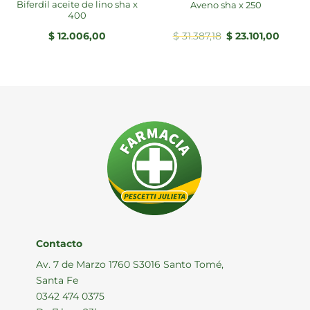
biferdil aceite de lino sha x
aveno sha x 250
400
El
El
$
12.006,00
$
31.387,18
$
23.101,00
precio
precio
original
actual
era:
es:
$ 31.387,18.
$ 23.10
Contacto
Av. 7 de Marzo 1760 S3016 Santo Tomé,
Santa Fe
0342 474 0375