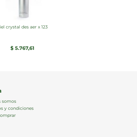
ciel crystal des aer x 123
$
5.767,61
a
s somos
s y condiciones
omprar