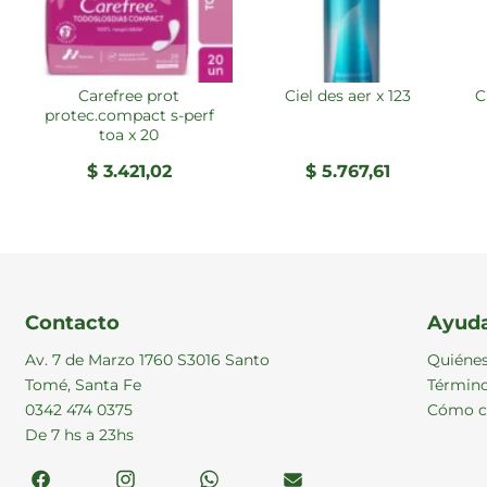
carefree prot
ciel des aer x 123
protec.compact s-perf
toa x 20
$
3.421,02
$
5.767,61
Contacto
Ayud
Av. 7 de Marzo 1760 S3016 Santo
Quiéne
Tomé, Santa Fe
Término
0342 474 0375
Cómo c
De 7 hs a 23hs