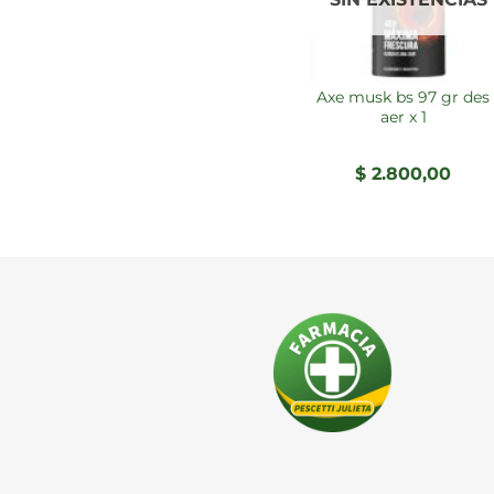
axe musk bs 97 gr des
aer x 1
$
2.800,00