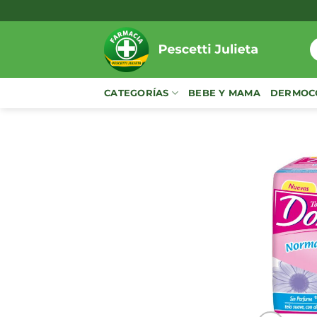
Saltar
al
contenido
B
p
CATEGORÍAS
BEBE Y MAMA
DERMOC