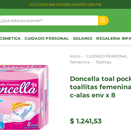
3 CUOTAS SIN INTERÉS ¡ENVÍOS GRATIS!
uscar
or:
OSMETICA
CUIDADO PERSONAL
SOLARES
REGALERIA INF
Inicio
/
CUIDADO PERSONAL
Femenina
/
Toallitas
doncella toal pocket
toallitas femenin
c-alas env x 8
$
1.241,53