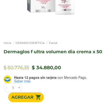
Inicio
/
DERMOCOSMETICA
/
Facial
dermaglos f ultra volumen dia crema x 50
El
El
$
50.776,35
$
34.880,00
precio
precio
original
actual
Hasta 12 pagos sin tarjeta
con Mercado Pago.
era:
es:
Saber más
$ 50.776,35.
$ 34.880,00.
DERMAGLOS F ULTRA VOLUMEN DIA CREMA x 50 cantidad