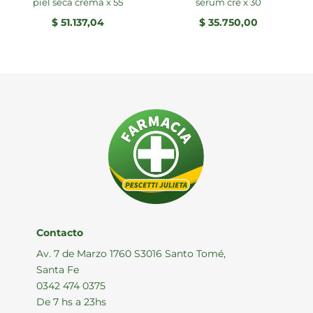
piel seca crema x 55
serum cre x 30
$
51.137,04
$
35.750,00
Contacto
Av. 7 de Marzo 1760 S3016 Santo Tomé,
Santa Fe
0342 474 0375
De 7 hs a 23hs