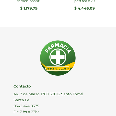
femeninas x8
perf toa x 20
$
1.179,79
$
4.446,09
Contacto
Av. 7 de Marzo 1760 S3016 Santo Tomé,
Santa Fe
0342 474 0375
De 7 hs a 23hs