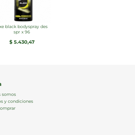
spr x 96
$
5.430,47
a
s somos
s y condiciones
omprar