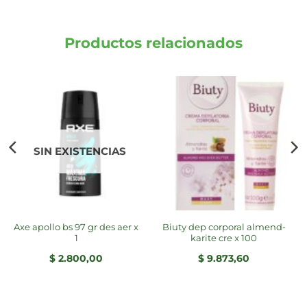
Productos relacionados
SIN EXISTENCIAS
axe apollo bs 97 gr des aer x
biuty dep corporal almend-
1
karite cre x 100
$
2.800,00
$
9.873,60
cio
ual
4.935,00.