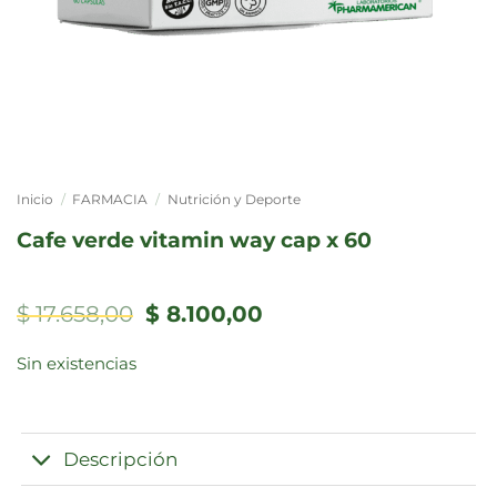
Inicio
/
FARMACIA
/
Nutrición y Deporte
cafe verde vitamin way cap x 60
El
El
$
17.658,00
$
8.100,00
precio
precio
original
actual
Sin existencias
era:
es:
$ 17.658,00.
$ 8.100,00.
Descripción