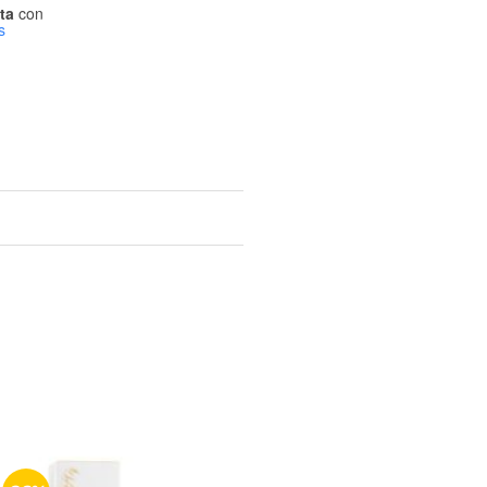
ta
con
s