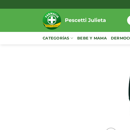
Saltar
al
contenido
B
p
CATEGORÍAS
BEBE Y MAMA
DERMOC