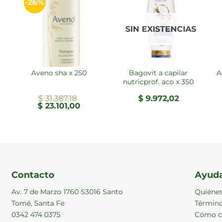
-26%
SIN EXISTENCIAS
bagovit a capilar
aveno infantil shampoo
aveno sha x 250
nutricprof. aco x 350
$
31.387,18
$
9.972,02
El
El
$
23.101,00
precio
precio
original
actual
era:
es:
$ 31.387,18.
$ 23.101,00.
Contacto
Ayud
Av. 7 de Marzo 1760 S3016 Santo
Quiéne
Tomé, Santa Fe
Término
0342 474 0375
Cómo c