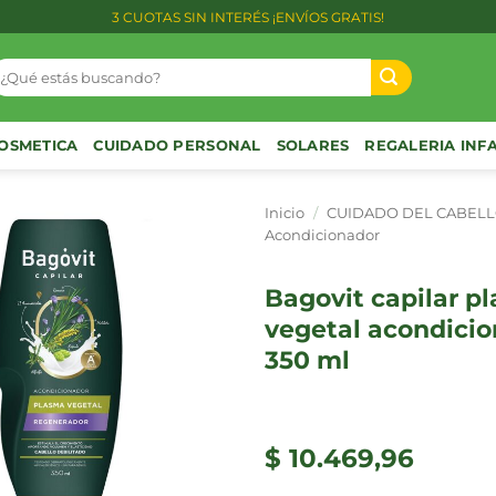
3 CUOTAS SIN INTERÉS ¡ENVÍOS GRATIS!
uscar
or:
OSMETICA
CUIDADO PERSONAL
SOLARES
REGALERIA INF
Inicio
/
CUIDADO DEL CABEL
Acondicionador
bagovit capilar plasma
vegetal acondicio
350 ml
$
10.469,96