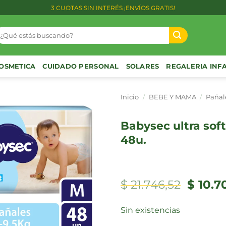
3 CUOTAS SIN INTERÉS ¡ENVÍOS GRATIS!
uscar
or:
OSMETICA
CUIDADO PERSONAL
SOLARES
REGALERIA INF
Inicio
/
BEBE Y MAMA
/
Pañal
babysec ultra soft m x
48u.
El
$
21.746,52
$
10.7
precio
origina
Sin existencias
era:
$ 21.746