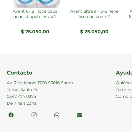
avent 6-18 i love papa
avent ultra air 0-6 nene
avent ultra air pri
nene chupete env x 2
liso chu env x 2
6
$
25.050,00
$
25.050,00
Contacto
Ayud
Av. 7 de Marzo 1760 S3016 Santo
Quiéne
Tomé, Santa Fe
Término
0342 474 0375
Cómo c
De 7 hs a 23hs