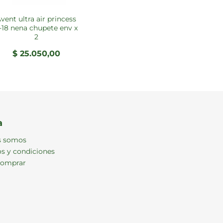
ncess
-18 nena chupete env x
2
$
25.050,00
a
s somos
s y condiciones
omprar