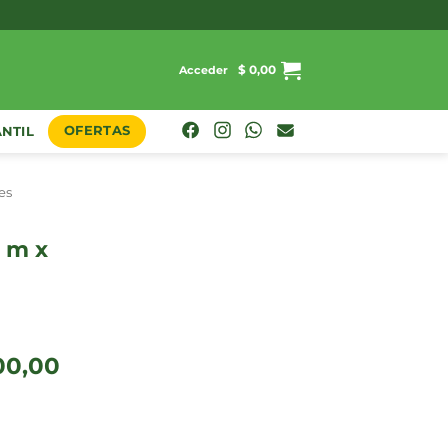
$
0,00
Acceder
OFERTAS
ANTIL
es
El
00,00
precio
l
actual
es:
,52.
$ 10.700,00.