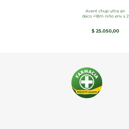
avent chup ultra air
deco +18m niño env x 2
$
25.050,00