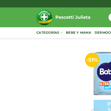
Saltar
al
contenido
B
p
CATEGORÍAS
BEBE Y MAMA
DERMOC
-51%