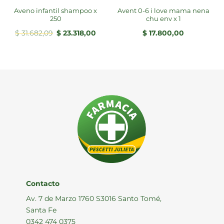
aveno infantil shampoo x
avent 0-6 i love mama nena
250
chu env x 1
El
El
$
31.682,09
$
23.318,00
$
17.800,00
precio
precio
original
actual
era:
es:
$ 31.682,09.
$ 23.318,00.
Contacto
Av. 7 de Marzo 1760 S3016 Santo Tomé,
Santa Fe
0342 474 0375