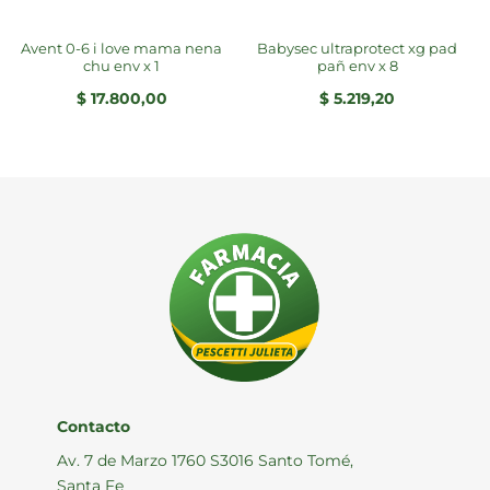
avent 0-6 i love mama nena
babysec ultraprotect xg pad
chu env x 1
pañ env x 8
$
17.800,00
$
5.219,20
Contacto
Av. 7 de Marzo 1760 S3016 Santo Tomé,
Santa Fe