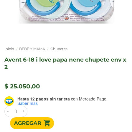
Inicio
/
BEBE Y MAMA
/
Chupetes
avent 6-18 i love papa nene chupete env x
2
$
25.050,00
Hasta 12 pagos sin tarjeta
con Mercado Pago.
Saber más
AVENT 6-18 I LOVE PAPA NENE CHUPETE ENV x 2 cantidad