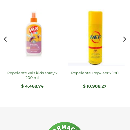
repelente vais kids spray x
repelente «rep» aer x 180
200 ml
$
4.468,74
$
10.908,27