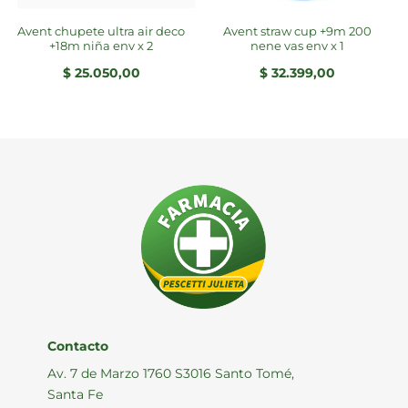
avent chupete ultra air deco
avent straw cup +9m 200
+18m niña env x 2
nene vas env x 1
$
25.050,00
$
32.399,00
Contacto
Av. 7 de Marzo 1760 S3016 Santo Tomé,
Santa Fe