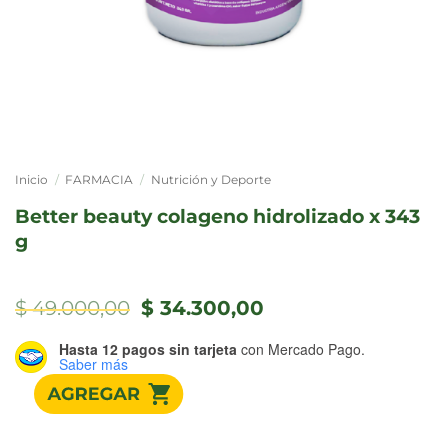
Inicio
/
FARMACIA
/
Nutrición y Deporte
better beauty colageno hidrolizado x 343
g
El
El
$
49.000,00
$
34.300,00
precio
precio
original
actual
Hasta 12 pagos sin tarjeta
con Mercado Pago.
era:
es:
Saber más
$ 49.000,00.
$ 34.300,00.