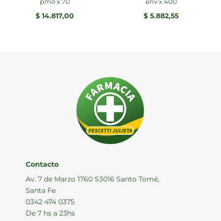
pmo x 70
env x 400
$
14.817,00
$
5.882,55
Contacto
Av. 7 de Marzo 1760 S3016 Santo Tomé,
Santa Fe
0342 474 0375
De 7 hs a 23hs