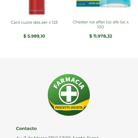
chester ice after loc afe loc x
caro cuore des aer x 123
100
$
5.989,10
$
11.978,32
Contacto
Av. 7 de Marzo 1760 S3016 Santo Tomé,