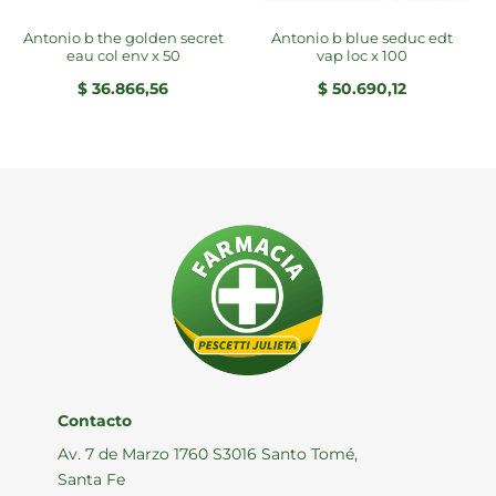
antonio b the golden secret
antonio b blue seduc edt
eau col env x 50
vap loc x 100
$
36.866,56
$
50.690,12
Contacto
Av. 7 de Marzo 1760 S3016 Santo Tomé,
Santa Fe