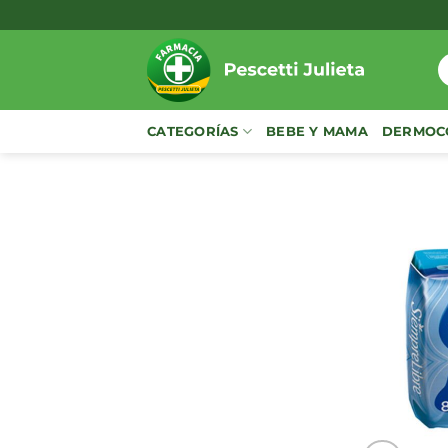
Saltar
al
contenido
B
p
CATEGORÍAS
BEBE Y MAMA
DERMOC