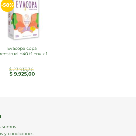
-58%
evacopa copa
enstrual d40 t1 env x 1
$
23.913,36
El
El
$
9.925,00
precio
precio
original
actual
era:
es:
$ 23.913,36.
$ 9.925,00.
a
s somos
s y condiciones