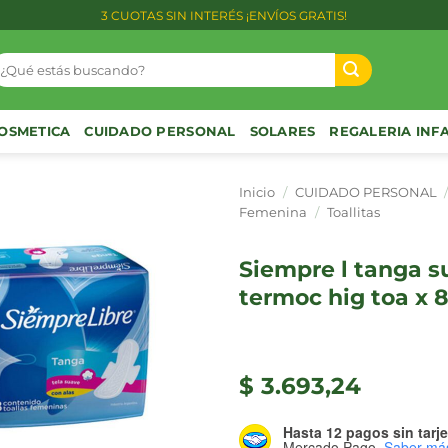
3 CUOTAS SIN INTERÉS ¡ENVÍOS GRATIS!
uscar
or:
OSMETICA
CUIDADO PERSONAL
SOLARES
REGALERIA INF
Inicio
/
CUIDADO PERSONAL
Femenina
/
Toallitas
siempre l tanga suave
termoc hig toa x 
$
3.693,24
Hasta 12 pagos sin tarje
Mercado Pago.
Saber má