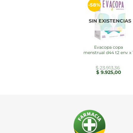
-58%
SIN EXISTENCIAS
evacopa copa
menstrual d44 t2 env x 
$
23.913,36
El
El
$
9.925,00
precio
preci
original
actua
era:
es:
$ 23.913,36.
$ 9.92