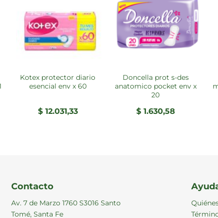
kotex protector diario
doncella prot s-des
1
esencial env x 60
anatomico pocket env x
m
20
$
12.031,33
$
1.630,58
o
l
5,00.
Contacto
Ayud
Av. 7 de Marzo 1760 S3016 Santo
Quiéne
Tomé, Santa Fe
Término