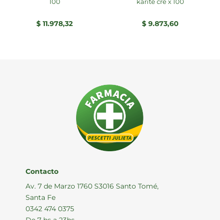
100
karite cre x 100
$
11.978,32
$
9.873,60
Contacto
Av. 7 de Marzo 1760 S3016 Santo Tomé,
Santa Fe
0342 474 0375