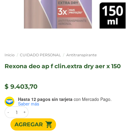
Inicio
/
CUIDADO PERSONAL
/
Antitranspirante
rexona deo ap f clin.extra dry aer x 150
$
9.403,70
Hasta 12 pagos sin tarjeta
con Mercado Pago.
Saber más
REXONA DEO AP F CLIN.EXTRA DRY AER x 150 cantidad