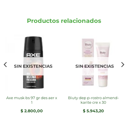
Productos relacionados
SIN EXISTENCIAS
SIN EXISTENCIAS
axe musk bs 97 gr des aer x
biuty dep p-rostro almend-
1
karite cre x 30
$
2.800,00
$
5.943,20