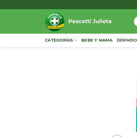
Saltar
al
contenido
B
p
CATEGORÍAS
BEBE Y MAMA
DERMOC