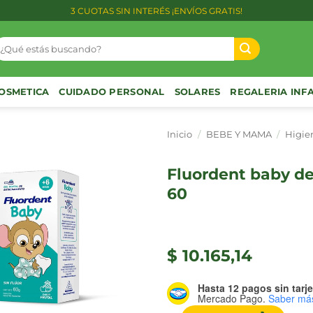
3 CUOTAS SIN INTERÉS ¡ENVÍOS GRATIS!
uscar
or:
OSMETICA
CUIDADO PERSONAL
SOLARES
REGALERIA INF
Inicio
/
BEBE Y MAMA
/
Higie
fluordent baby dent. gel x
60
$
10.165,14
Hasta 12 pagos sin tarje
Mercado Pago.
Saber má