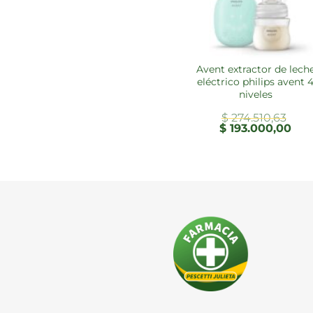
avent extractor de leche
eléctrico philips avent 
niveles
$
274.510,63
El
El
$
193.000,00
precio
prec
original
actu
era:
es:
$ 274.510,63.
$ 19