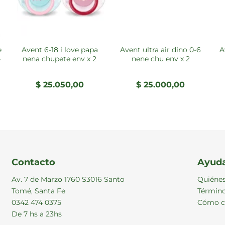
avent 6-18 i love papa
avent ultra air dino 0-6
aveno infantil shampoo
4
nena chupete env x 2
nene chu env x 2
$
25.050,00
$
25.000,00
io
al
3.000,00.
Contacto
Ayud
Av. 7 de Marzo 1760 S3016 Santo
Quiéne
Tomé, Santa Fe
Término
0342 474 0375
Cómo c
De 7 hs a 23hs