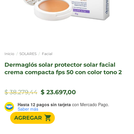
Inicio
/
SOLARES
/
Facial
dermaglós solar protector solar facial
crema compacta fps 50 con color tono 2
El
El
$
38.279,44
$
23.697,00
precio
precio
original
actual
Hasta 12 pagos sin tarjeta
con Mercado Pago.
era:
es:
Saber más
$ 38.279,44.
$ 23.697,00.