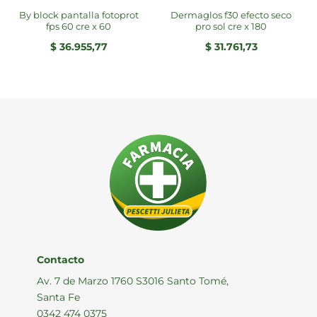
by block pantalla fotoprot
dermaglos f30 efecto seco
fps 60 cre x 60
pro sol cre x 180
$
36.955,77
$
31.761,73
Contacto
Av. 7 de Marzo 1760 S3016 Santo Tomé,
Santa Fe
0342 474 0375