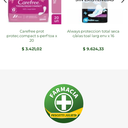
carefree prot
always proteccion total seca
protec.compact s-perf toa x
c/alas toal larg env x 16
20
$
3.421,02
$
9.624,33