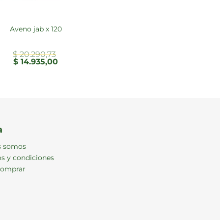
aveno jab x 120
$
20.290,73
El
El
$
14.935,00
precio
precio
original
actual
era:
es:
$ 20.290,73.
$ 14.935,00.
a
s somos
s y condiciones
omprar