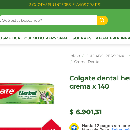
3 CUOTAS SIN INTERÉS ¡ENVÍOS GRATIS!
uscar
or:
OSMETICA
CUIDADO PERSONAL
SOLARES
REGALERIA INF
Inicio
/
CUIDADO PERSONAL
/
Crema Dental
colgate dental herbal
crema x 140
$
6.901,31
Hasta 12 pagos sin tarje
Mercado Pago.
Saber má