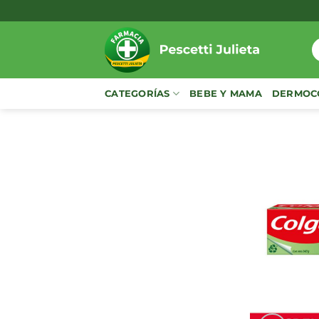
Saltar
al
contenido
B
p
CATEGORÍAS
BEBE Y MAMA
DERMOC