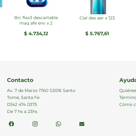
bic flex3 descartable
ciel des aer x 123
maq afe env x 2
$
4.734,12
$
5.767,61
Contacto
Ayud
Av. 7 de Marzo 1760 S3016 Santo
Quiéne
Tomé, Santa Fe
Término
0342 474 0375
Cómo c
De 7 hs a 23hs