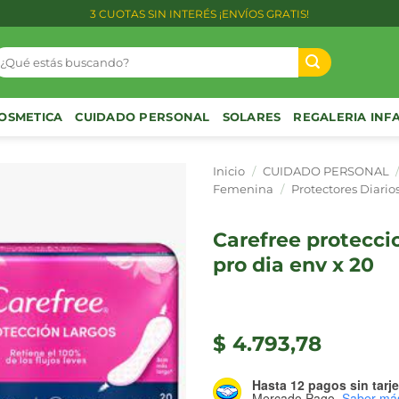
3 CUOTAS SIN INTERÉS ¡ENVÍOS GRATIS!
uscar
or:
OSMETICA
CUIDADO PERSONAL
SOLARES
REGALERIA INF
Inicio
/
CUIDADO PERSONAL
Femenina
/
Protectores Diario
carefree proteccion largos
pro dia env x 20
$
4.793,78
Hasta 12 pagos sin tarje
Mercado Pago.
Saber má