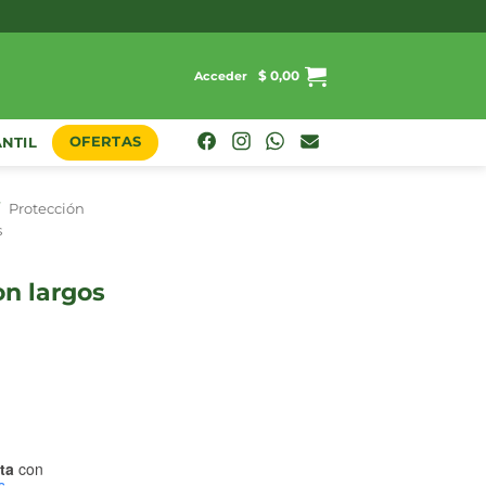
$
0,00
Acceder
OFERTAS
ANTIL
/
Protección
s
ta
con
s