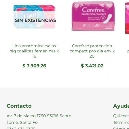
SIN EXISTENCIAS
lina anatomica c/alas
carefree proteccion
hig toallitas femeninas x
compact pro dia env x
16
20
$
3.909,26
$
3.421,02
Contacto
Ayud
Av. 7 de Marzo 1760 S3016 Santo
Quiéne
Tomé, Santa Fe
Término
0342 474 0375
Cómo c