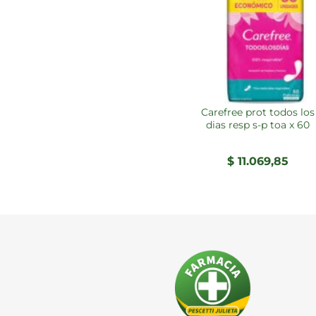
carefree prot todos los
dias resp s-p toa x 60
$
11.069,85