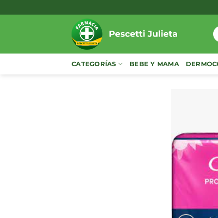
Saltar
al
contenido
B
p
CATEGORÍAS
BEBE Y MAMA
DERMOC