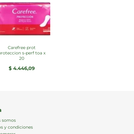
carefree prot
proteccion s-perf toa x
20
$
4.446,09
a
s somos
s y condiciones
omprar