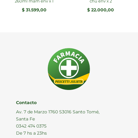
260ml mam env x 1
chu env x 2
$
31.599,00
$
22.000,00
cio
ual
3.318,00.
Contacto
Av. 7 de Marzo 1760 S3016 Santo Tomé,
Santa Fe
0342 474 0375
De 7 hs a 23hs