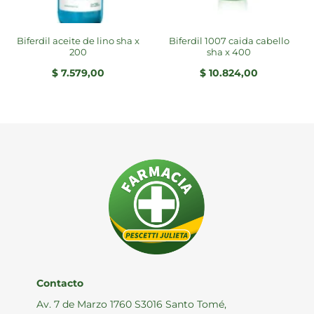
biferdil aceite de lino sha x
biferdil 1007 caida cabello
200
sha x 400
$
7.579,00
$
10.824,00
cio
ual
3.318,00.
Contacto
Av. 7 de Marzo 1760 S3016 Santo Tomé,