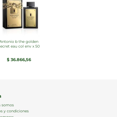
nio b the golden
secret eau col env x 50
$
36.866,56
a
s somos
s y condiciones
omprar