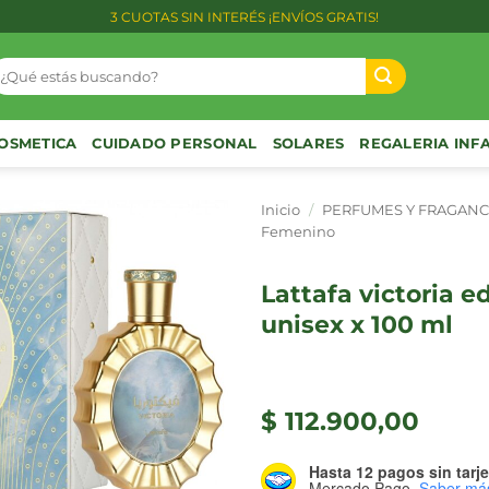
3 CUOTAS SIN INTERÉS ¡ENVÍOS GRATIS!
uscar
or:
OSMETICA
CUIDADO PERSONAL
SOLARES
REGALERIA INF
Inicio
/
PERFUMES Y FRAGANC
Femenino
lattafa victoria edp
unisex x 100 ml
$
112.900,00
Hasta 12 pagos sin tarje
Mercado Pago.
Saber má