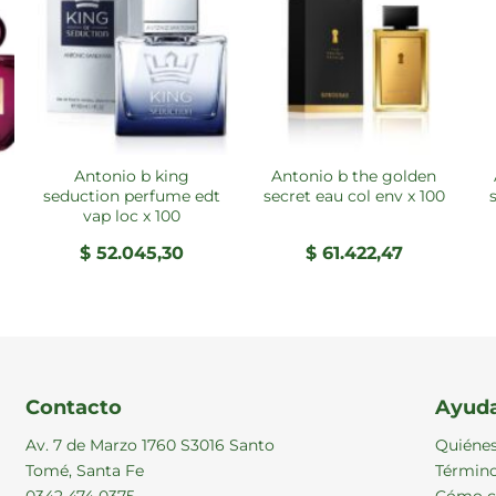
antonio b king
antonio b the golden
anto
seduction perfume edt
secret eau col env x 100
vap loc x 100
$
52.045,30
$
61.422,47
Contacto
Ayud
Av. 7 de Marzo 1760 S3016 Santo
Quiéne
Tomé, Santa Fe
Término
0342 474 0375
Cómo c