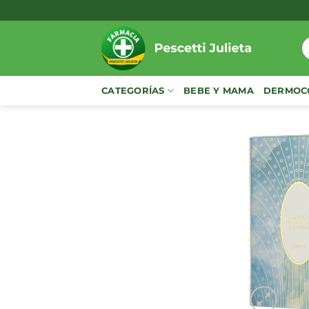
Saltar
al
contenido
B
p
CATEGORÍAS
BEBE Y MAMA
DERMOC